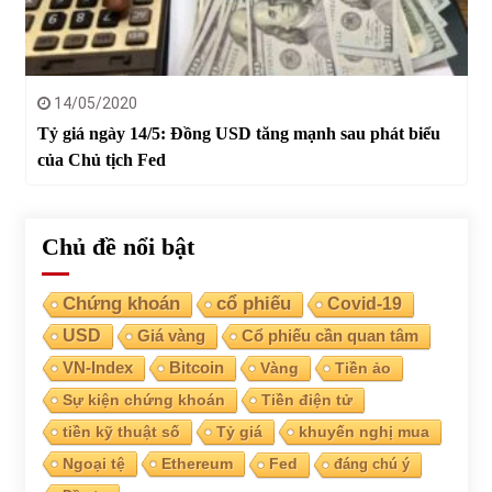
14/05/2020
Tỷ giá ngày 14/5: Đồng USD tăng mạnh sau phát biểu
của Chủ tịch Fed
Chủ đề nổi bật
Chứng khoán
cổ phiếu
Covid-19
USD
Giá vàng
Cổ phiếu cần quan tâm
VN-Index
Bitcoin
Vàng
Tiền ảo
Sự kiện chứng khoán
Tiền điện tử
tiền kỹ thuật số
Tỷ giá
khuyến nghị mua
Ngoại tệ
Ethereum
Fed
đáng chú ý