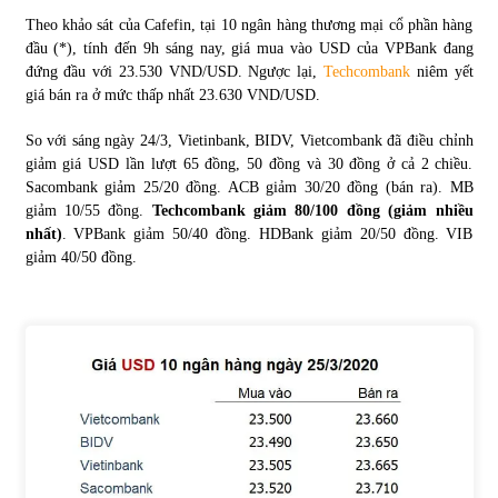
Theo khảo sát của Cafefin, tại 10 ngân hàng thương mại cổ phần hàng
đầu (*), tính đến 9h sáng nay, giá mua vào USD của VPBank đang
Chứng khoán ngày 30/5/2022: Top 10 cổ phiếu nổi bật
đứng đầu với 23.530 VND/USD. Ngược lại,
Techcombank
niêm yết
31/05/2022
giá bán ra ở mức thấp nhất 23.630 VND/USD.
So với sáng ngày 24/3, Vietinbank, BIDV, Vietcombank đã điều chỉnh
Phân tích giá tiền điện tử sau ngày thị trường lập kỷ lục
giảm giá USD lần lượt 65 đồng, 50 đồng và 30 đồng ở cả 2 chiều.
vốn hóa
Sacombank giảm 25/20 đồng. ACB giảm 30/20 đồng (bán ra). MB
09/11/2021
giảm 10/55 đồng.
Techcombank giảm 80/100 đồng (giảm nhiều
nhất)
. VPBank giảm 50/40 đồng. HDBank giảm 20/50 đồng. VIB
Chứng khoán ngày 12/10/2021: Top 10 cổ phiếu nổi bật
giảm 40/50 đồng.
13/10/2021
Top 10 xe bán chạy nhất tháng 9/2021
13/10/2021