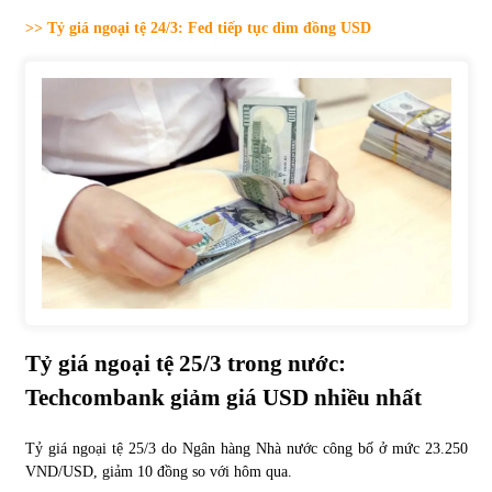
>> Tỷ giá ngoại tệ 24/3: Fed tiếp tục dìm đồng USD
Tự doanh ngày 3.6.2022: CTCK mua ròng 28,7 tỷ đồng
06/06/2022
Top 10 tỷ phú giàu nhất thế giới – Bảng xếp hạng 2022
31/05/2022
Bất ổn từ các cuộc đấu giá đất ở Thanh Hoá
31/05/2022
Tiền gửi vào ngân hàng tiếp tục tăng mạnh
Tỷ giá ngoại tệ 25/3 trong nước:
31/05/2022
Techcombank giảm giá USD nhiều nhất
S&P Ratings cập nhật xếp hạng tín nhiệm của
Tỷ giá ngoại tệ 25/3 do Ngân hàng Nhà nước công bố ở mức 23.250
Vietcombank và Eximbank
VND/USD, giảm 10 đồng so với hôm qua.
31/05/2022