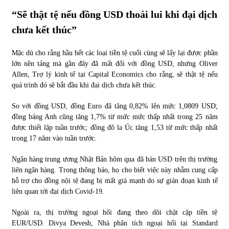
“Sẽ thật tệ nếu đồng USD thoái lui khi đại dịch
chưa kết thúc”
Mặc dù cho rằng hầu hết các loại tiền tệ cuối cùng sẽ lấy lại được phần
lớn nền tảng mà gần đây đã mất đối với đồng USD, nhưng Oliver
Allen, Trợ lý kinh tế tại Capital Economics cho rằng, sẽ thật tệ nếu
quá trình đó sẽ bắt đầu khi đại dịch chưa kết thúc.
So với đồng USD, đồng Euro đã tăng 0,82% lên mức 1,0809 USD;
đồng bảng Anh cũng tăng 1,7% từ mức mức thấp nhất trong 25 năm
được thiết lập tuần trước; đồng đô la Úc tăng 1,53 từ mức thấp nhất
trong 17 năm vào tuần trước.
Ngân hàng trung ương Nhật Bản hôm qua đã bán USD trên thị trường
liên ngân hàng. Trong thông báo, họ cho biết việc này nhằm cung cấp
hỗ trợ cho đồng nội tệ đang bị mất giá mạnh do sự gián đoạn kinh tế
liên quan tới đại dịch Covid-19.
Ngoài ra, thị trường ngoại hối đang theo dõi chặt cặp tiền tệ
EUR/USD. Divya Devesh, Nhà phân tích ngoại hối tại Standard