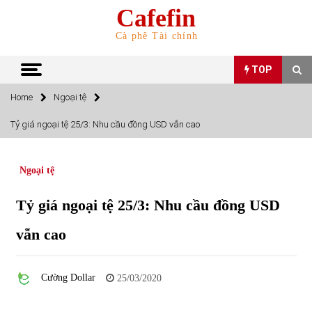
Skip
Cafefin
to
content
Cà phê Tài chính
TOP
Home
Ngoại tệ
TOP
Tỷ giá ngoại tệ 25/3: Nhu cầu đồng USD vẫn cao
Top 10 cổ phiếu rẻ nhất TTCK Việt Nam ngày 5/7/2022
05/07/2022
Ngoại tệ
Tỷ giá ngoại tệ 25/3: Nhu cầu đồng USD
Top 10 mặt hàng Việt Nam nhập khẩu nhiều nhất tháng
5/2022
vẫn cao
15/06/2022
Top 10 mặt hàng Việt Nam xuất khẩu nhiều nhất tháng
Cường Dollar
25/03/2020
5/2022
07/06/2022