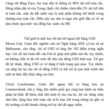
Cùng với đồng Euro, hai loại tiền tệ thống trị 80% dự trữ toàn cầu.
Đồng nhân dân tệ của Trung Quốc chỉ chiếm chưa đến 2% dự trữ tiền
tệ toàn cầu, mặc dù đất nước này là một phần không thể thiếu trong
thương mại toàn cầu. Điều này tạo nên lo ngại cho giới đầu tư về sự
phụ thuộc quá mức vào đồng bạc xanh của Mỹ.
Thế giới bị mắc kẹt với dự trữ ngoại hối bằng USD
Khoon Goh, Giám đốc nghiên cứu tại Ngân hàng ANZ có trụ sở tại
Melbourne, cho rằng, chỉ số USD sẽ tăng lên 105 điểm trong ngắn
hạn. Các nỗ lực hoán đổi của Fed sẽ giúp một phần nào đó, tuy nhiên,
nó không chắc là đủ với mức độ nhu cầu đồng USD hiện nay. Từ góc
độ kỹ thuật, đồng USD có vẻ đang ở tình trạng quá mua. Tuy nhiên,
các nhịp lùi lại của chỉ số đồng USD có thể chỉ là tạm thời trước khi
một sự thúc đẩy khác tăng cao hơn.
Ulrich Leuchtmann, Giám đốc ngoại hối và hàng hóa tại
Commerzbank, lưu ý rằng, khi nhiều quốc gia cùng ban hành các biện
pháp hà khắc để khóa chặt nền kinh tế của của họ, thì các dòng chảy
như tiền, hàng hóa trên toàn cầu sẽ bị hạn chế trong tương lai gần và
thị trường có thể nhanh chóng trở lại chế độ nguy hiểm.