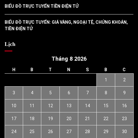
BIỂU ĐỒ TRỰC TUYẾN TIỀN ĐIỆN TỬ
BIỂU ĐỒ TRỰC TUYẾN: GIÁ VÀNG, NGOẠI TỆ, CHỨNG KHOÁN,
TIỀN ĐIỆN TỬ
Lịch
Tháng 8 2026
H
B
T
N
S
B
C
1
2
3
4
5
6
7
8
9
10
11
12
13
14
15
16
17
18
19
20
21
22
23
24
25
26
27
28
29
30