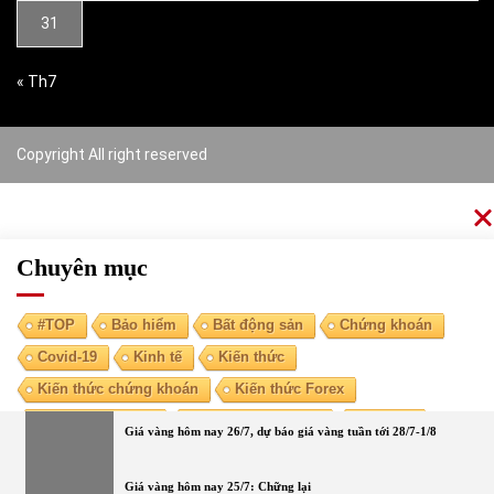
31
« Th7
Copyright All right reserved
Chuyên mục
#TOP
Bảo hiểm
Bất động sản
Chứng khoán
Covid-19
Kinh tế
Kiến thức
Kiến thức chứng khoán
Kiến thức Forex
Kiến thức kinh tế
Kiến thức tài chính
Ngoại tệ
Giá vàng hôm nay 26/7, dự báo giá vàng tuần tới 28/7-1/8
Ngân hàng
Nóng
Tiền điện tử
Tài chính cá nhân
Vàng
Giá vàng hôm nay 25/7: Chững lại