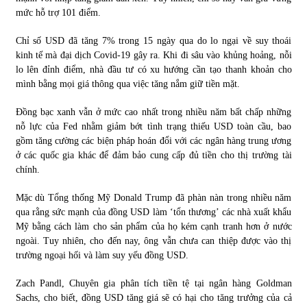
mức hỗ trợ 101 điểm.
Chỉ số USD đã tăng 7% trong 15 ngày qua do lo ngại về suy thoái
kinh tế mà đại dịch Covid-19 gây ra. Khi đi sâu vào khủng hoảng, nỗi
lo lên đỉnh điểm, nhà đầu tư có xu hướng cần tạo thanh khoản cho
mình bằng mọi giá thông qua việc tăng nắm giữ tiền mặt.
Đồng bạc xanh vẫn ở mức cao nhất trong nhiều năm bất chấp những
nỗ lực của Fed nhằm giảm bớt tình trạng thiếu USD toàn cầu, bao
gồm tăng cường các biện pháp hoán đổi với các ngân hàng trung ương
ở các quốc gia khác để đảm bảo cung cấp đủ tiền cho thị trường tài
chính.
Mặc dù Tổng thống Mỹ Donald Trump đã phàn nàn trong nhiều năm
qua rằng sức mạnh của đồng USD làm ‘tổn thương’ các nhà xuất khẩu
Mỹ bằng cách làm cho sản phẩm của họ kém cạnh tranh hơn ở nước
ngoài. Tuy nhiên, cho đến nay, ông vẫn chưa can thiệp được vào thị
trường ngoại hối và làm suy yếu đồng USD.
Zach Pandl, Chuyên gia phân tích tiền tệ tại ngân hàng Goldman
Sachs, cho biết, đồng USD tăng giá sẽ có hại cho tăng trưởng của cả