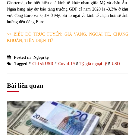
Chartered, cho biết hiệu quả kinh tế khác nhau giữa Mỹ và châu Âu.
Ngân hàng này dự báo tăng trưởng GDP cả năm 2020 là -3,3% ở khu
vực đồng Euro và -0,3% ở Mỹ. Sự lo ngại về kinh tế chậm hơn sẽ ảnh
hưởng đến đồng Euro.
>> BIỂU ĐỒ TRỰC TUYẾN: GIÁ VÀNG, NGOẠI TỆ, CHỨNG
KHOÁN, TIỀN ĐIỆN TỬ
Posted in
Ngoại tệ
Tagged #
Chỉ số USD
#
Covid-19
#
Tỷ giá ngoại tệ
#
USD
Bài liên quan